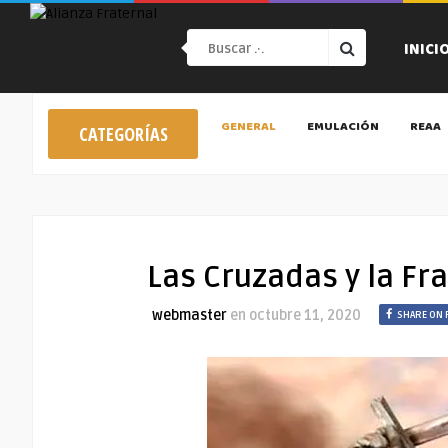
INICI
GENERAL
EMULACIÓN
REAA
CATEGORÍAS
Las Cruzadas y la F
webmaster
en
octubre 11, 2020
SHARE ON 