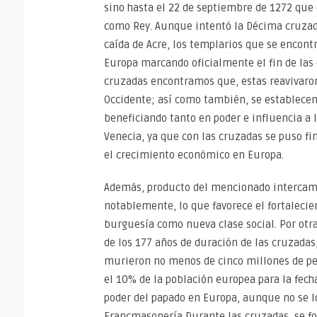
sino hasta el 22 de septiembre de 1272 que 
como Rey. Aunque intentó la Décima cruzada 
caída de Acre, los templarios que se encontr
Europa marcando oficialmente el fin de la
cruzadas encontramos que, estas reavivaron
Occidente; así como también, se establecen r
beneficiando tanto en poder e influencia a 
Venecia, ya que con las cruzadas se puso fi
el crecimiento económico en Europa.
Además, producto del mencionado intercambi
notablemente, lo que favorece el fortalecie
burguesía como nueva clase social. Por otra 
de los 177 años de duración de las cruzad
murieron no menos de cinco millones de p
el 10% de la población europea para la fech
poder del papado en Europa, aunque no se lo
Francmasonería Durante las cruzadas, se fo