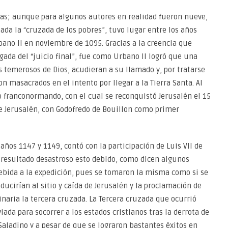
das; aunque para algunos autores en realidad fueron nueve,
ada la “cruzada de los pobres”, tuvo lugar entre los años
ano II en noviembre de 1095. Gracias a la creencia que
ada del “juicio final”, fue como Urbano II logró que una
emerosos de Dios, acudieran a su llamado y, por tratarse
n masacrados en el intento por llegar a la Tierra Santa. Al
o franconormando, con el cual se reconquistó Jerusalén el 15
de Jerusalén, con Godofredo de Bouillon como primer
años 1147 y 1149, contó con la participación de Luis VII de
n resultado desastroso esto debido, como dicen algunos
debida a la expedición, pues se tomaron la misma como si se
ducirían al sitio y caída de Jerusalén y la proclamación de
inaria la tercera cruzada. La Tercera cruzada que ocurrió
iada para socorrer a los estados cristianos tras la derrota de
Saladino y a pesar de que se lograron bastantes éxitos en