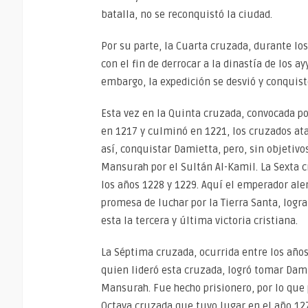
batalla, no se reconquistó la ciudad.
Por su parte, la Cuarta cruzada, durante los
con el fin de derrocar a la dinastía de los ay
embargo, la expedición se desvió y conquist
Esta vez en la Quinta cruzada, convocada por
en 1217 y culminó en 1221, los cruzados ata
así, conquistar Damietta, pero, sin objetivo
Mansurah por el Sultán Al-Kamil. La Sexta c
los años 1228 y 1229. Aquí el emperador ale
promesa de luchar por la Tierra Santa, logr
esta la tercera y última victoria cristiana.
La Séptima cruzada, ocurrida entre los años 
quien lideró esta cruzada, logró tomar Damie
Mansurah. Fue hecho prisionero, por lo que 
Octava cruzada que tuvo lugar en el año 12