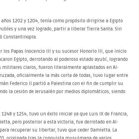
 años 1202 y 1204, tenía como propósito dirigirse a Egipto
yubíes y una vez logrado, partir a liberar Tierra Santa. Sin
ó Constantinopla.
 los Papas Inocencio III y su sucesor Honorio III, que inicio
caron Egipto, derrotando al poderoso estado ayubí, logrando
s militares claros, fueron literalmente aplastados en Al-
ruzada, oficialmente la más corta de todas, tuvo lugar entre
mán Federico II partió a Palestina con el fin de cumplir su
ando la cesión de Jerusalén por medios diplomáticos, siendo
1248 y 1254, tuvo un éxito inicial ya que Luis IX de Francia,
tta, pero posterior a esta victoria, fue derrotado en Al-
para recuperar su libertar, tuvo que ceder Damietta. La
70, originada tras la conquista musulmana de varios