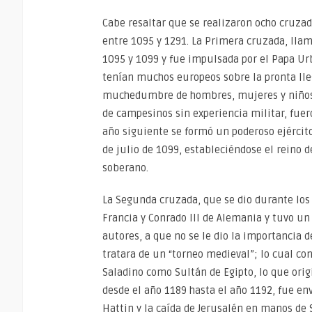
Cabe resaltar que se realizaron ocho cruza
entre 1095 y 1291. La Primera cruzada, llam
1095 y 1099 y fue impulsada por el Papa Urb
tenían muchos europeos sobre la pronta lleg
muchedumbre de hombres, mujeres y niños t
de campesinos sin experiencia militar, fuero
año siguiente se formó un poderoso ejércit
de julio de 1099, estableciéndose el reino 
soberano.
La Segunda cruzada, que se dio durante los 
Francia y Conrado III de Alemania y tuvo u
autores, a que no se le dio la importancia 
tratara de un “torneo medieval”; lo cual con
Saladino como Sultán de Egipto, lo que orig
desde el año 1189 hasta el año 1192, fue env
Hattin y la caída de Jerusalén en manos de 