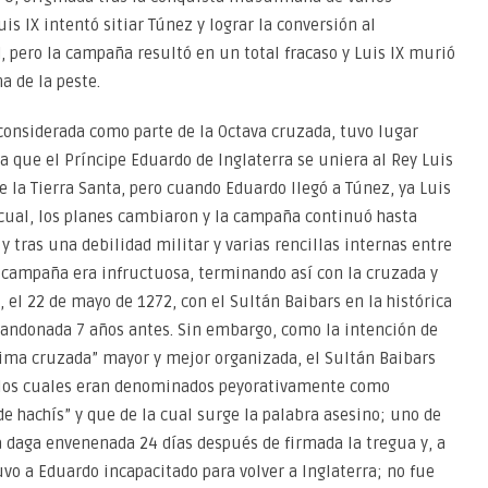
uis IX intentó sitiar Túnez y lograr la conversión al
d, pero la campaña resultó en un total fracaso y Luis IX murió
a de la peste.
 considerada como parte de la Octava cruzada, tuvo lugar
era que el Príncipe Eduardo de Inglaterra se uniera al Rey Luis
e la Tierra Santa, pero cuando Eduardo llegó a Túnez, ya Luis
 cual, los planes cambiaron y la campaña continuó hasta
 y tras una debilidad militar y varias rencillas internas entre
 campaña era infructuosa, terminando así con la cruzada y
el 22 de mayo de 1272, con el Sultán Baibars en la histórica
bandonada 7 años antes. Sin embargo, como la intención de
cima cruzada” mayor y mejor organizada, el Sultán Baibars
s, los cuales eran denominados peyorativamente como
e hachís” y que de la cual surge la palabra asesino; uno de
a daga envenenada 24 días después de firmada la tregua y, a
vo a Eduardo incapacitado para volver a Inglaterra; no fue