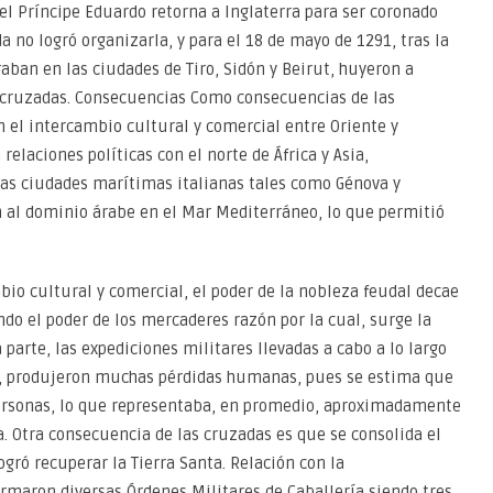
el Príncipe Eduardo retorna a Inglaterra para ser coronado
no logró organizarla, y para el 18 de mayo de 1291, tras la
aban en las ciudades de Tiro, Sidón y Beirut, huyeron a
s cruzadas. Consecuencias Como consecuencias de las
 el intercambio cultural y comercial entre Oriente y
elaciones políticas con el norte de África y Asia,
las ciudades marítimas italianas tales como Génova y
n al dominio árabe en el Mar Mediterráneo, lo que permitió
o cultural y comercial, el poder de la nobleza feudal decae
ndo el poder de los mercaderes razón por la cual, surge la
parte, las expediciones militares llevadas a cabo a lo largo
as, produjeron muchas pérdidas humanas, pues se estima que
ersonas, lo que representaba, en promedio, aproximadamente
a. Otra consecuencia de las cruzadas es que se consolida el
gró recuperar la Tierra Santa. Relación con la
rmaron diversas Órdenes Militares de Caballería siendo tres