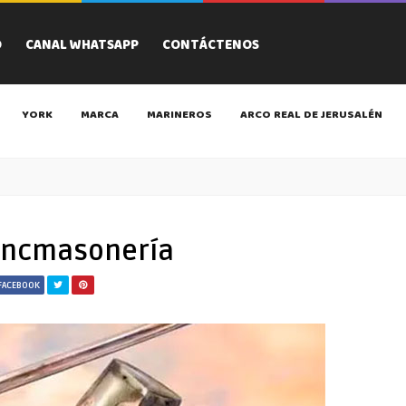
O
CANAL WHATSAPP
CONTÁCTENOS
YORK
MARCA
MARINEROS
ARCO REAL DE JERUSALÉN
rancmasonería
FACEBOOK