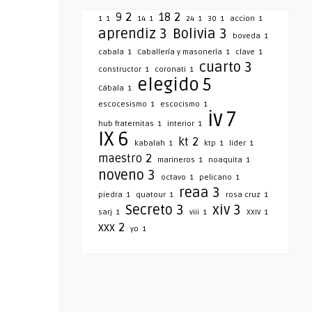
9
2
18
2
1
1
14
1
24
1
30
1
accion
1
aprendiz
3
Bolivia
3
boveda
1
cabala
1
Caballería y masonería
1
clave
1
cuarto
3
constructor
1
coronati
1
elegido
5
Cábala
1
escocesismo
1
escocismo
1
iv
7
hub fraternitas
1
interior
1
IX
6
kt
2
kabalah
1
ktp
1
lider
1
maestro
2
marineros
1
noaquita
1
noveno
3
octavo
1
pelicano
1
reaa
3
piedra
1
quatour
1
rosa cruz
1
Secreto
3
xiv
3
sarj
1
viii
1
XXIV
1
xxx
2
yo
1