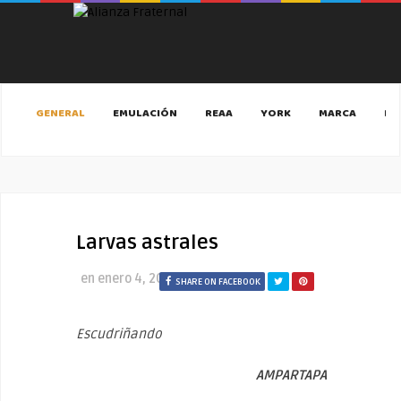
GENERAL
EMULACIÓN
REAA
YORK
MARCA
MA
Larvas astrales
en
enero 4, 2020
SHARE ON FACEBOOK
Escudriñando
AMPARTAPA