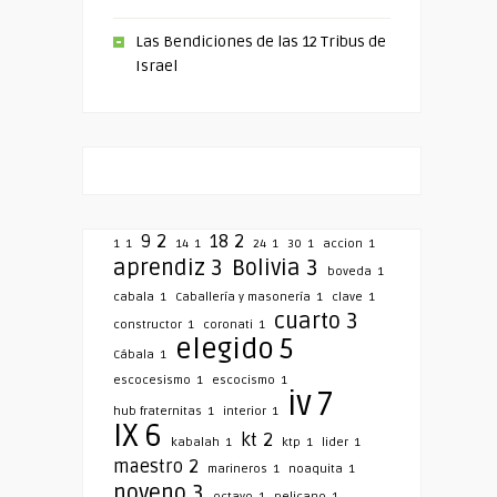
Las Bendiciones de las 12 Tribus de
Israel
9
2
18
2
1
1
14
1
24
1
30
1
accion
1
aprendiz
3
Bolivia
3
boveda
1
cabala
1
Caballería y masonería
1
clave
1
cuarto
3
constructor
1
coronati
1
elegido
5
Cábala
1
escocesismo
1
escocismo
1
iv
7
hub fraternitas
1
interior
1
IX
6
kt
2
kabalah
1
ktp
1
lider
1
maestro
2
marineros
1
noaquita
1
noveno
3
octavo
1
pelicano
1