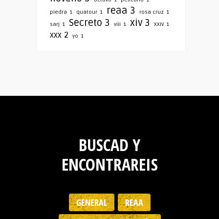
reaa
3
piedra
1
quatour
1
rosa cruz
1
Secreto
3
xiv
3
sarj
1
viii
1
XXIV
1
xxx
2
yo
1
BUSCAD Y
ENCONTRAREIS
GENERAL
REAA