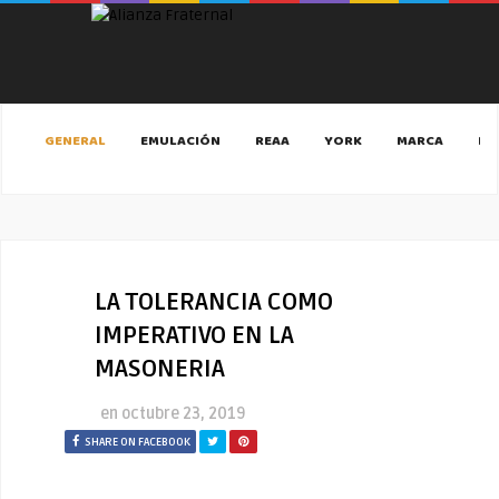
GENERAL
EMULACIÓN
REAA
YORK
MARCA
MA
LA TOLERANCIA COMO
IMPERATIVO EN LA
MASONERIA
en
octubre 23, 2019
SHARE ON FACEBOOK