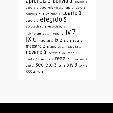
aprendiz
3
Bolivia
3
boveda
1
cabala
1
Caballería y masonería
1
clave
1
cuarto
3
constructor
1
coronati
1
elegido
5
Cábala
1
escocesismo
1
escocismo
1
iv
7
hub fraternitas
1
interior
1
IX
6
kt
2
kabalah
1
ktp
1
lider
1
maestro
2
marineros
1
noaquita
1
noveno
3
octavo
1
pelicano
1
reaa
3
piedra
1
quatour
1
rosa cruz
1
Secreto
3
xiv
3
sarj
1
viii
1
XXIV
1
xxx
2
yo
1