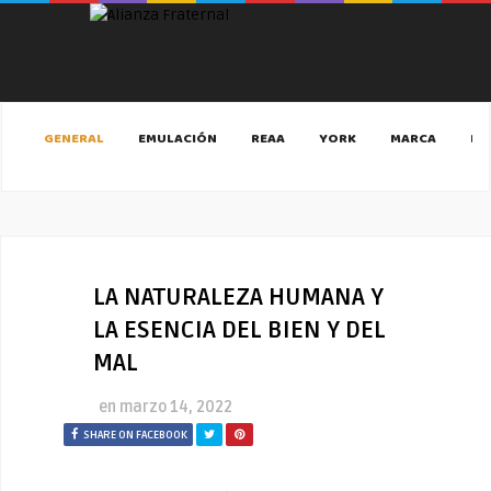
GENERAL
EMULACIÓN
REAA
YORK
MARCA
MA
LA NATURALEZA HUMANA Y
LA ESENCIA DEL BIEN Y DEL
MAL
en
marzo 14, 2022
SHARE ON FACEBOOK