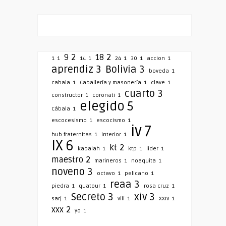
9
2
18
2
1
1
14
1
24
1
30
1
accion
1
aprendiz
3
Bolivia
3
boveda
1
cabala
1
Caballería y masonería
1
clave
1
cuarto
3
constructor
1
coronati
1
elegido
5
Cábala
1
escocesismo
1
escocismo
1
iv
7
hub fraternitas
1
interior
1
IX
6
kt
2
kabalah
1
ktp
1
lider
1
maestro
2
marineros
1
noaquita
1
noveno
3
octavo
1
pelicano
1
reaa
3
piedra
1
quatour
1
rosa cruz
1
Secreto
3
xiv
3
sarj
1
viii
1
XXIV
1
xxx
2
yo
1