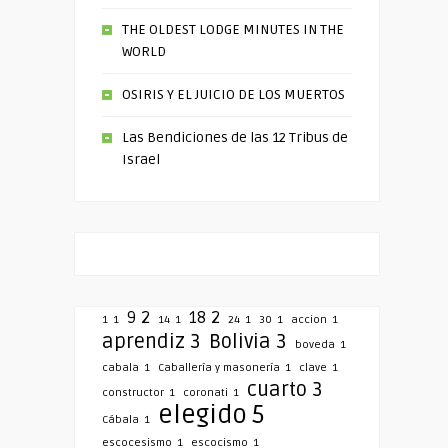
THE OLDEST LODGE MINUTES IN THE
WORLD
OSIRIS Y EL JUICIO DE LOS MUERTOS
Las Bendiciones de las 12 Tribus de
Israel
9
2
18
2
1
1
14
1
24
1
30
1
accion
1
aprendiz
3
Bolivia
3
boveda
1
cabala
1
Caballería y masonería
1
clave
1
cuarto
3
constructor
1
coronati
1
elegido
5
Cábala
1
escocesismo
1
escocismo
1