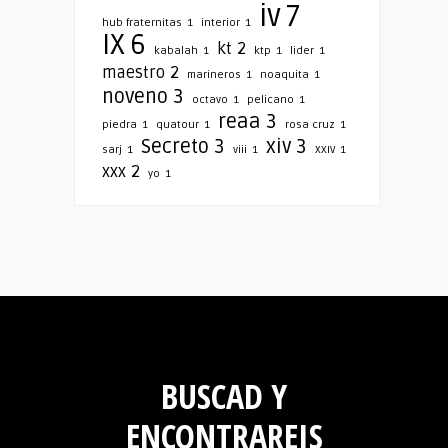
iv
7
hub fraternitas
1
interior
1
IX
6
kt
2
kabalah
1
ktp
1
lider
1
maestro
2
marineros
1
noaquita
1
noveno
3
octavo
1
pelicano
1
reaa
3
piedra
1
quatour
1
rosa cruz
1
Secreto
3
xiv
3
sarj
1
viii
1
XXIV
1
xxx
2
yo
1
BUSCAD Y
ENCONTRAREIS