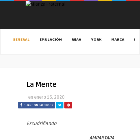
GENERAL
EMULACIÓN
REAA
YORK
MARCA
MA
La Mente
en
enero 16, 2020
SHARE ON FACEBOOK
Escudriñando
AMPARTAPA