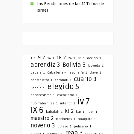
Las Bendiciones de las 12 Tribus de
Israel
9
2
18
2
1
1
14
1
24
1
30
1
accion
1
aprendiz
3
Bolivia
3
boveda
1
cabala
1
Caballería y masonería
1
clave
1
cuarto
3
constructor
1
coronati
1
elegido
5
Cábala
1
escocesismo
1
escocismo
1
iv
7
hub fraternitas
1
interior
1
IX
6
kt
2
kabalah
1
ktp
1
lider
1
maestro
2
marineros
1
noaquita
1
noveno
3
octavo
1
pelicano
1
reaa
3
piedra
1
quatour
1
rosa cruz
1