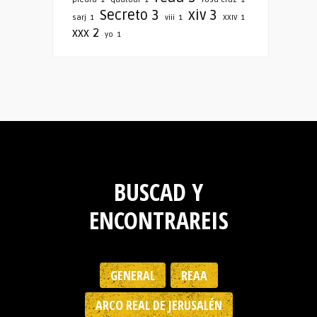
Secreto
3
xiv
3
sarj
1
viii
1
XXIV
1
xxx
2
yo
1
BUSCAD Y
ENCONTRAREIS
GENERAL
REAA
ARCO REAL DE JERUSALÉN