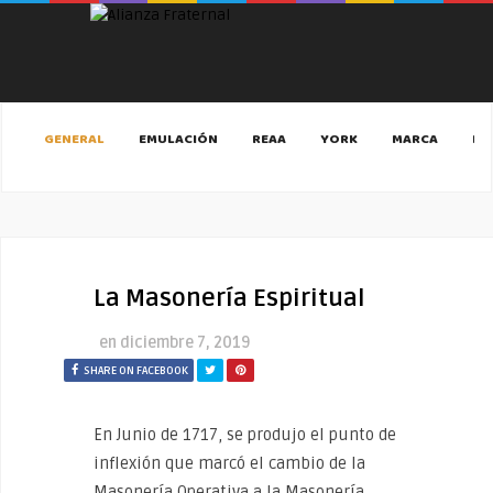
GENERAL
EMULACIÓN
REAA
YORK
MARCA
MA
La Masonería Espiritual
en
diciembre 7, 2019
SHARE ON FACEBOOK
En Junio de 1717, se produjo el punto de
inflexión que marcó el cambio de la
Masonería Operativa a la Masonería