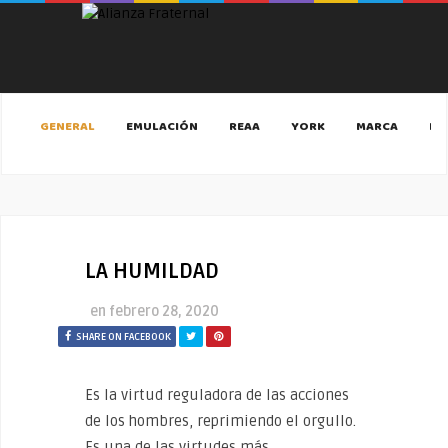
GENERAL
EMULACIÓN
REAA
YORK
MARCA
MA
LA HUMILDAD
en
febrero 28, 2020
SHARE ON FACEBOOK
Es la virtud reguladora de las acciones
de los hombres, reprimiendo el orgullo.
Es una de las virtudes más