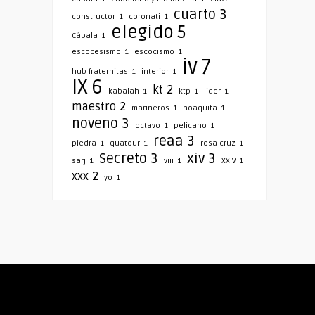
cuarto
3
constructor
1
coronati
1
elegido
5
Cábala
1
escocesismo
1
escocismo
1
iv
7
hub fraternitas
1
interior
1
IX
6
kt
2
kabalah
1
ktp
1
lider
1
maestro
2
marineros
1
noaquita
1
noveno
3
octavo
1
pelicano
1
reaa
3
piedra
1
quatour
1
rosa cruz
1
Secreto
3
xiv
3
sarj
1
viii
1
XXIV
1
xxx
2
yo
1