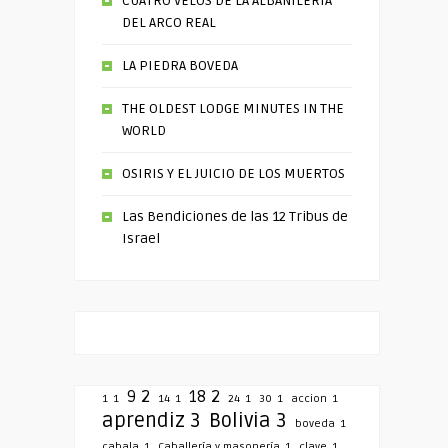
CUATRO VELOS DE LA ALBAÑILERÍA
DEL ARCO REAL
LA PIEDRA BOVEDA
THE OLDEST LODGE MINUTES IN THE
WORLD
OSIRIS Y EL JUICIO DE LOS MUERTOS
Las Bendiciones de las 12 Tribus de
Israel
9
2
18
2
1
1
14
1
24
1
30
1
accion
1
aprendiz
3
Bolivia
3
boveda
1
cabala
1
Caballería y masonería
1
clave
1