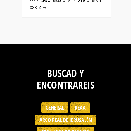
Secreto
3
xiv
3
sarj
1
viii
1
XXIV
1
xxx
2
yo
1
BUSCAD Y
ENCONTRAREIS
GENERAL
REAA
ARCO REAL DE JERUSALÉN