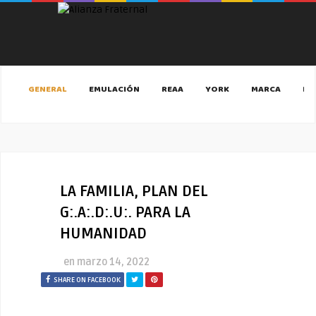
GENERAL
EMULACIÓN
REAA
YORK
MARCA
MA
LA FAMILIA, PLAN DEL
G:.A:.D:.U:. PARA LA
HUMANIDAD
en
marzo 14, 2022
SHARE ON FACEBOOK