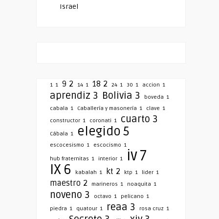
Israel
9
2
18
2
1
1
14
1
24
1
30
1
accion
1
aprendiz
3
Bolivia
3
boveda
1
cabala
1
Caballería y masonería
1
clave
1
cuarto
3
constructor
1
coronati
1
elegido
5
Cábala
1
escocesismo
1
escocismo
1
iv
7
hub fraternitas
1
interior
1
IX
6
kt
2
kabalah
1
ktp
1
lider
1
maestro
2
marineros
1
noaquita
1
noveno
3
octavo
1
pelicano
1
reaa
3
piedra
1
quatour
1
rosa cruz
1