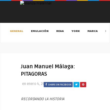
GENERAL
EMULACIÓN
REAA
YORK
MARCA
MA
Juan Manuel Málaga:
PITAGORAS
en
enero 4, 2020
SHARE ON FACEBOOK
RECORDANDO LA HISTORIA