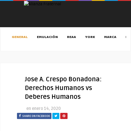
GENERAL
EMULACIÓN
REAA
YORK
MARCA
MA
Jose A. Crespo Bonadona:
Derechos Humanos vs
Deberes Humanos
en
enero 14, 2020
SHARE ON FACEBOOK