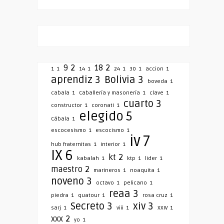
9
2
18
2
1
1
14
1
24
1
30
1
accion
1
aprendiz
3
Bolivia
3
boveda
1
cabala
1
Caballería y masonería
1
clave
1
cuarto
3
constructor
1
coronati
1
elegido
5
Cábala
1
escocesismo
1
escocismo
1
iv
7
hub fraternitas
1
interior
1
IX
6
kt
2
kabalah
1
ktp
1
lider
1
maestro
2
marineros
1
noaquita
1
noveno
3
octavo
1
pelicano
1
reaa
3
piedra
1
quatour
1
rosa cruz
1
Secreto
3
xiv
3
sarj
1
viii
1
XXIV
1
xxx
2
yo
1