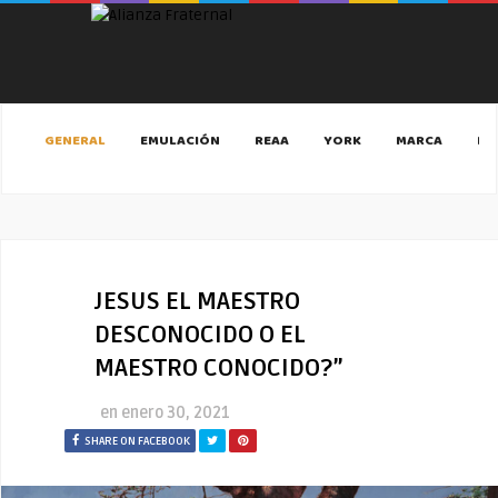
GENERAL
EMULACIÓN
REAA
YORK
MARCA
MA
JESUS EL MAESTRO
DESCONOCIDO O EL
MAESTRO CONOCIDO?”
en
enero 30, 2021
SHARE ON FACEBOOK