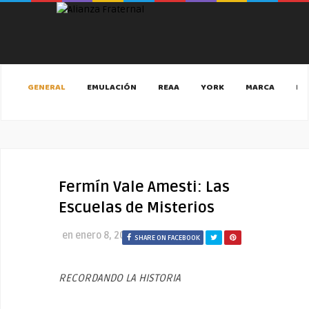
GENERAL
EMULACIÓN
REAA
YORK
MARCA
MA
Fermín Vale Amesti: Las
Escuelas de Misterios
en
enero 8, 2020
SHARE ON FACEBOOK
RECORDANDO LA HISTORIA