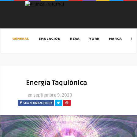
GENERAL
EMULACIÓN
REAA
YORK
MARCA
MA
Energía Taquiónica
en
septiembre 9, 2020
SHARE ON FACEBOOK