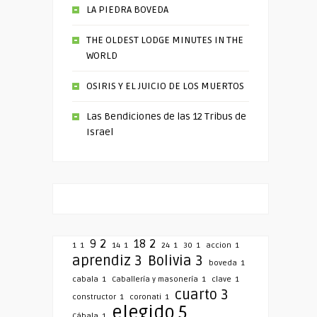
LA PIEDRA BOVEDA
THE OLDEST LODGE MINUTES IN THE
WORLD
OSIRIS Y EL JUICIO DE LOS MUERTOS
Las Bendiciones de las 12 Tribus de
Israel
9
2
18
2
1
1
14
1
24
1
30
1
accion
1
aprendiz
3
Bolivia
3
boveda
1
cabala
1
Caballería y masonería
1
clave
1
cuarto
3
constructor
1
coronati
1
elegido
5
Cábala
1