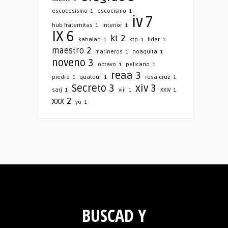
escocesismo
1
escocismo
1
iv
7
hub fraternitas
1
interior
1
IX
6
kt
2
kabalah
1
ktp
1
lider
1
maestro
2
marineros
1
noaquita
1
noveno
3
octavo
1
pelicano
1
reaa
3
piedra
1
quatour
1
rosa cruz
1
Secreto
3
xiv
3
sarj
1
viii
1
XXIV
1
xxx
2
yo
1
BUSCAD Y