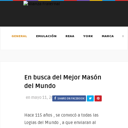
GENERAL
EMULACIÓN
REAA
YORK
MARCA
MA
En busca del Mejor Masón
del Mundo
en
mayo 11, 2020
SHARE ON FACEBOOK
Hace 115 años , se convocó a todas las
Logias del Mundo , a que enviaran al