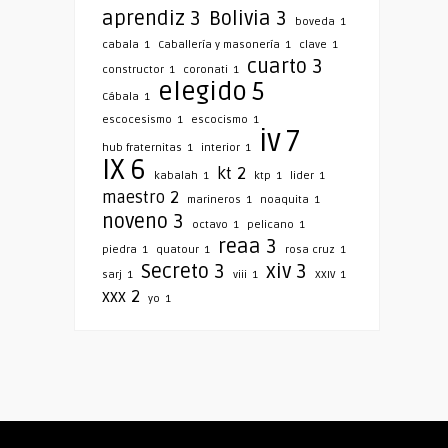
aprendiz
3
Bolivia
3
boveda
1
cabala
1
Caballería y masonería
1
clave
1
cuarto
3
constructor
1
coronati
1
elegido
5
Cábala
1
escocesismo
1
escocismo
1
iv
7
hub fraternitas
1
interior
1
IX
6
kt
2
kabalah
1
ktp
1
lider
1
maestro
2
marineros
1
noaquita
1
noveno
3
octavo
1
pelicano
1
reaa
3
piedra
1
quatour
1
rosa cruz
1
Secreto
3
xiv
3
sarj
1
viii
1
XXIV
1
xxx
2
yo
1