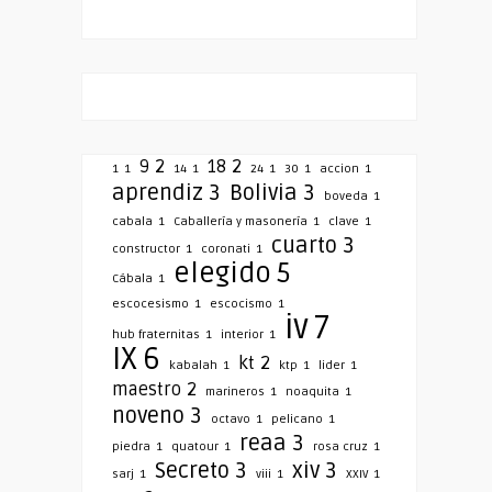
9
2
18
2
1
1
14
1
24
1
30
1
accion
1
aprendiz
3
Bolivia
3
boveda
1
cabala
1
Caballería y masonería
1
clave
1
cuarto
3
constructor
1
coronati
1
elegido
5
Cábala
1
escocesismo
1
escocismo
1
iv
7
hub fraternitas
1
interior
1
IX
6
kt
2
kabalah
1
ktp
1
lider
1
maestro
2
marineros
1
noaquita
1
noveno
3
octavo
1
pelicano
1
reaa
3
piedra
1
quatour
1
rosa cruz
1
Secreto
3
xiv
3
sarj
1
viii
1
XXIV
1