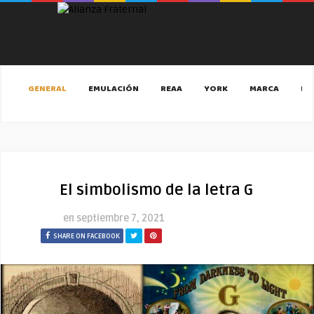
GENERAL
EMULACIÓN
REAA
YORK
MARCA
MA
El simbolismo de la letra G
en
septiembre 7, 2021
SHARE ON FACEBOOK