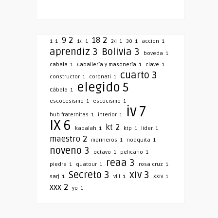
9
2
18
2
1
1
14
1
24
1
30
1
accion
1
aprendiz
3
Bolivia
3
boveda
1
cabala
1
Caballería y masonería
1
clave
1
cuarto
3
constructor
1
coronati
1
elegido
5
Cábala
1
escocesismo
1
escocismo
1
iv
7
hub fraternitas
1
interior
1
IX
6
kt
2
kabalah
1
ktp
1
lider
1
maestro
2
marineros
1
noaquita
1
noveno
3
octavo
1
pelicano
1
reaa
3
piedra
1
quatour
1
rosa cruz
1
Secreto
3
xiv
3
sarj
1
viii
1
XXIV
1
xxx
2
yo
1