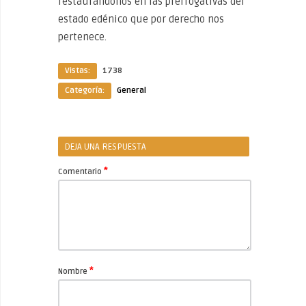
restaurándonos en las prerrogativas del
estado edénico que por derecho nos
pertenece.
Vistas:
1738
Categoría:
General
DEJA UNA RESPUESTA
*
Comentario
*
Nombre