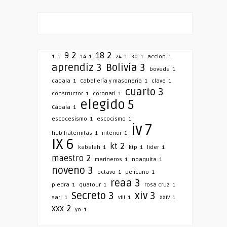
9
2
18
2
1
1
14
1
24
1
30
1
accion
1
aprendiz
3
Bolivia
3
boveda
1
cabala
1
Caballería y masonería
1
clave
1
cuarto
3
constructor
1
coronati
1
elegido
5
Cábala
1
escocesismo
1
escocismo
1
iv
7
hub fraternitas
1
interior
1
IX
6
kt
2
kabalah
1
ktp
1
lider
1
maestro
2
marineros
1
noaquita
1
noveno
3
octavo
1
pelicano
1
reaa
3
piedra
1
quatour
1
rosa cruz
1
Secreto
3
xiv
3
sarj
1
viii
1
XXIV
1
xxx
2
yo
1