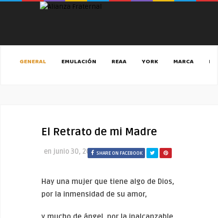
GENERAL
EMULACIÓN
REAA
YORK
MARCA
MA
El Retrato de mi Madre
en
junio 30, 2022
SHARE ON FACEBOOK
H
ay una mujer que tiene algo de Dios,
por la inmensidad de su amor,
y mucho de ángel, por la inalcanzable