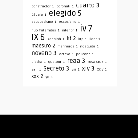
cuarto
3
constructor
1
coronati
1
elegido
5
Cábala
1
escocesismo
1
escocismo
1
iv
7
hub fraternitas
1
interior
1
IX
6
kt
2
kabalah
1
ktp
1
lider
1
maestro
2
marineros
1
noaquita
1
noveno
3
octavo
1
pelicano
1
reaa
3
piedra
1
quatour
1
rosa cruz
1
Secreto
3
xiv
3
sarj
1
viii
1
XXIV
1
xxx
2
yo
1