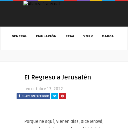
GENERAL
EMULACIÓN
REAA
YORK
MARCA
MA
El Regreso a Jerusalén
en
octubre 13, 2022
SHARE ON FACEBOOK
Porque he aquí, vienen días, dice Jehová,