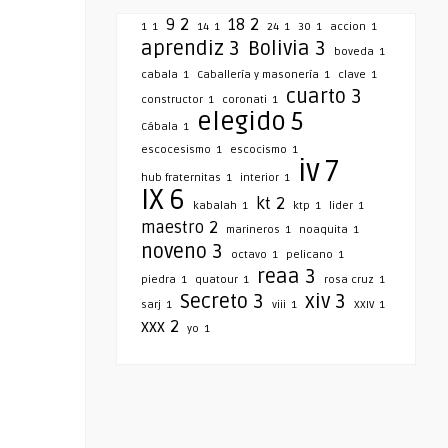
9
2
18
2
1
1
14
1
24
1
30
1
accion
1
aprendiz
3
Bolivia
3
boveda
1
cabala
1
Caballería y masonería
1
clave
1
cuarto
3
constructor
1
coronati
1
elegido
5
Cábala
1
escocesismo
1
escocismo
1
iv
7
hub fraternitas
1
interior
1
IX
6
kt
2
kabalah
1
ktp
1
lider
1
maestro
2
marineros
1
noaquita
1
noveno
3
octavo
1
pelicano
1
reaa
3
piedra
1
quatour
1
rosa cruz
1
Secreto
3
xiv
3
sarj
1
viii
1
XXIV
1
xxx
2
yo
1