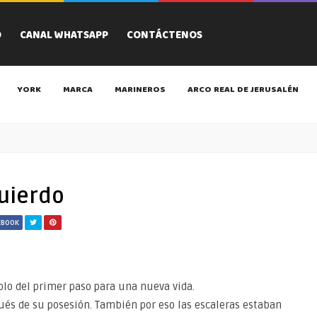
O
CANAL WHATSAPP
CONTÁCTENOS
YORK
MARCA
MARINEROS
ARCO REAL DE JERUSALÉN
quierdo
EBOOK
olo del primer paso para una nueva vida.
ués de su posesión. También por eso las escaleras estaban