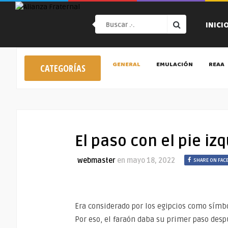
INICI
GENERAL
EMULACIÓN
REAA
CATEGORÍAS
El paso con el pie iz
webmaster
en
mayo 18, 2022
SHARE ON FAC
Era considerado por los egipcios como símb
Por eso, el faraón daba su primer paso desp