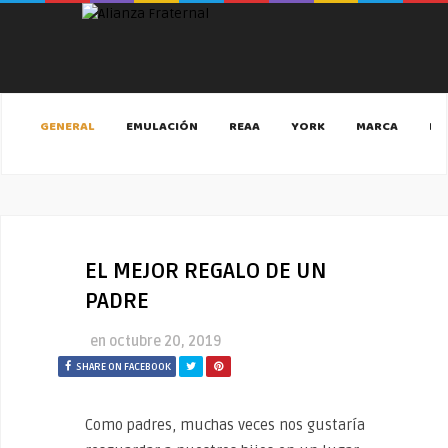
GENERAL
EMULACIÓN
REAA
YORK
MARCA
MA
EL MEJOR REGALO DE UN
PADRE
en
octubre 20, 2019
SHARE ON FACEBOOK
Como padres, muchas veces nos gustaría