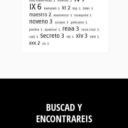
hub fraternitas
1
interior
1
IX
6
kt
2
kabalah
1
ktp
1
lider
1
maestro
2
marineros
1
noaquita
1
noveno
3
octavo
1
pelicano
1
reaa
3
piedra
1
quatour
1
rosa cruz
1
Secreto
3
xiv
3
sarj
1
viii
1
XXIV
1
xxx
2
yo
1
BUSCAD Y
ENCONTRAREIS