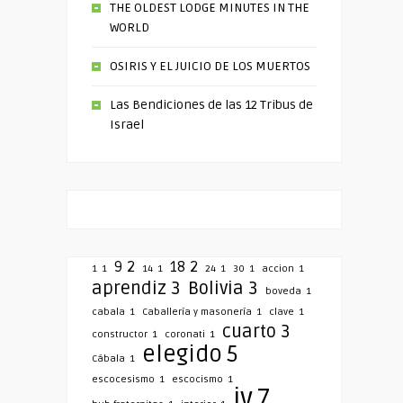
THE OLDEST LODGE MINUTES IN THE
WORLD
OSIRIS Y EL JUICIO DE LOS MUERTOS
Las Bendiciones de las 12 Tribus de
Israel
9
2
18
2
1
1
14
1
24
1
30
1
accion
1
aprendiz
3
Bolivia
3
boveda
1
cabala
1
Caballería y masonería
1
clave
1
cuarto
3
constructor
1
coronati
1
elegido
5
Cábala
1
escocesismo
1
escocismo
1
iv
7