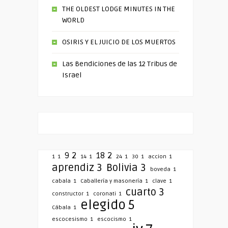
THE OLDEST LODGE MINUTES IN THE
WORLD
OSIRIS Y EL JUICIO DE LOS MUERTOS
Las Bendiciones de las 12 Tribus de
Israel
9
2
18
2
1
1
14
1
24
1
30
1
accion
1
aprendiz
3
Bolivia
3
boveda
1
cabala
1
Caballería y masonería
1
clave
1
cuarto
3
constructor
1
coronati
1
elegido
5
Cábala
1
escocesismo
1
escocismo
1