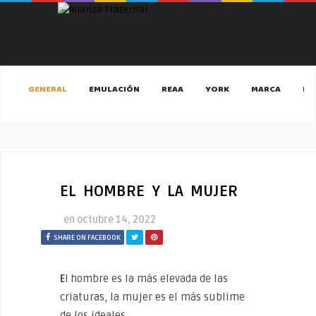
GENERAL
EMULACIÓN
REAA
YORK
MARCA
MA
EL HOMBRE Y LA MUJER
en
octubre 14, 2022
SHARE ON FACEBOOK
E
l hombre es la más elevada de las
criaturas, la mujer es el más sublime
de los ideales.