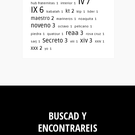
iv
7
hub fraternitas
1
interior
1
IX
6
kt
2
kabalah
1
ktp
1
lider
1
maestro
2
marineros
1
noaquita
1
noveno
3
octavo
1
pelicano
1
reaa
3
piedra
1
quatour
1
rosa cruz
1
Secreto
3
xiv
3
sarj
1
viii
1
XXIV
1
xxx
2
yo
1
BUSCAD Y
ENCONTRAREIS