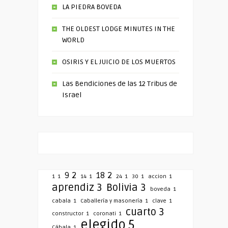
LA PIEDRA BOVEDA
THE OLDEST LODGE MINUTES IN THE
WORLD
OSIRIS Y EL JUICIO DE LOS MUERTOS
Las Bendiciones de las 12 Tribus de
Israel
9
2
18
2
1
1
14
1
24
1
30
1
accion
1
aprendiz
3
Bolivia
3
boveda
1
cabala
1
Caballería y masonería
1
clave
1
cuarto
3
constructor
1
coronati
1
elegido
5
Cábala
1