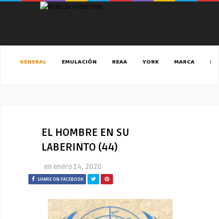
GENERAL
EMULACIÓN
REAA
YORK
MARCA
MA
EL HOMBRE EN SU
LABERINTO (44)
en
enero 14, 2020
SHARE ON FACEBOOK