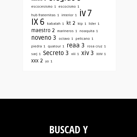
escocesismo
1
escocismo
1
iv
7
hub fraternitas
1
interior
1
IX
6
kt
2
kabalah
1
ktp
1
lider
1
maestro
2
marineros
1
noaquita
1
noveno
3
octavo
1
pelicano
1
reaa
3
piedra
1
quatour
1
rosa cruz
1
Secreto
3
xiv
3
sarj
1
viii
1
XXIV
1
xxx
2
yo
1
BUSCAD Y