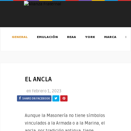
GENERAL
EMULACIÓN
REAA
YORK
MARCA
MA
EL ANCLA
en
febrero 1, 2023
SHARE ON FACEBOOK
Aunque la Masonería no tiene símbolos
vinculados a la Armada o a la Marina, el
ancla, por tradición antigua, tiene