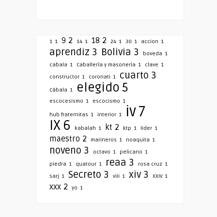
9
2
18
2
1
1
14
1
24
1
30
1
accion
1
aprendiz
3
Bolivia
3
boveda
1
cabala
1
Caballería y masonería
1
clave
1
cuarto
3
constructor
1
coronati
1
elegido
5
Cábala
1
escocesismo
1
escocismo
1
iv
7
hub fraternitas
1
interior
1
IX
6
kt
2
kabalah
1
ktp
1
lider
1
maestro
2
marineros
1
noaquita
1
noveno
3
octavo
1
pelicano
1
reaa
3
piedra
1
quatour
1
rosa cruz
1
Secreto
3
xiv
3
sarj
1
viii
1
XXIV
1
xxx
2
yo
1