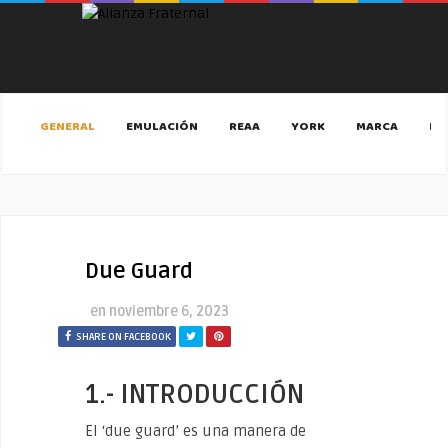
GENERAL
EMULACIÓN
REAA
YORK
MARCA
MA
Due Guard
en
noviembre 6, 2023
SHARE ON FACEBOOK
1.- INTRODUCCIÓN
El ‘due guard’ es una manera de