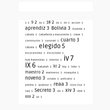
9
2
18
2
1
1
14
1
24
1
30
1
accion
1
aprendiz
3
Bolivia
3
boveda
1
cabala
1
Caballería y masonería
1
clave
1
cuarto
3
constructor
1
coronati
1
elegido
5
Cábala
1
escocesismo
1
escocismo
1
iv
7
hub fraternitas
1
interior
1
IX
6
kt
2
kabalah
1
ktp
1
lider
1
maestro
2
marineros
1
noaquita
1
noveno
3
octavo
1
pelicano
1
reaa
3
piedra
1
quatour
1
rosa cruz
1
Secreto
3
xiv
3
sarj
1
viii
1
XXIV
1
xxx
2
yo
1