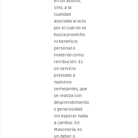
en un asunto,
sino, a la
cualidad
asociada al acto
por el cual no se
busca provecho
ni beneficio
personal o
material como
retribución. Es
un servicio
prestado a
nuestros
semejantes, que
se realiza con
desprendimiento
y generosidad
sin esperar nada
a cambio. En
Masonería, es
un deber o