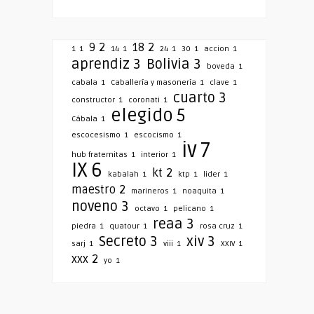
9
2
18
2
1
1
14
1
24
1
30
1
accion
1
aprendiz
3
Bolivia
3
boveda
1
cabala
1
Caballería y masonería
1
clave
1
cuarto
3
constructor
1
coronati
1
elegido
5
Cábala
1
escocesismo
1
escocismo
1
iv
7
hub fraternitas
1
interior
1
IX
6
kt
2
kabalah
1
ktp
1
lider
1
maestro
2
marineros
1
noaquita
1
noveno
3
octavo
1
pelicano
1
reaa
3
piedra
1
quatour
1
rosa cruz
1
Secreto
3
xiv
3
sarj
1
viii
1
XXIV
1
xxx
2
yo
1