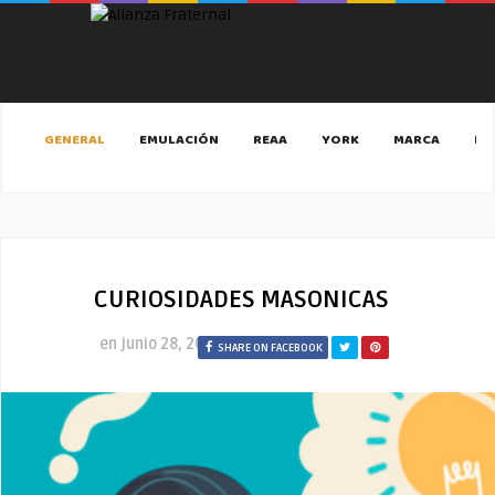
GENERAL
EMULACIÓN
REAA
YORK
MARCA
MA
CURIOSIDADES MASONICAS
en
junio 28, 2021
SHARE ON FACEBOOK