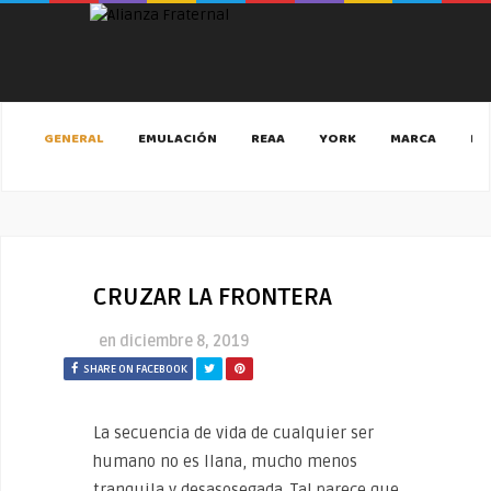
GENERAL
EMULACIÓN
REAA
YORK
MARCA
MA
CRUZAR LA FRONTERA
en
diciembre 8, 2019
SHARE ON FACEBOOK
La secuencia de vida de cualquier ser
humano no es llana, mucho menos
tranquila y desasosegada. Tal parece que