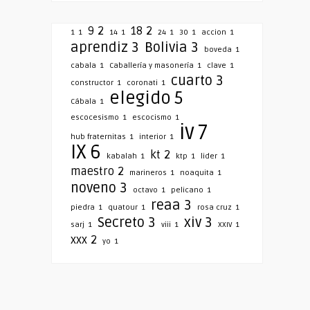
9
2
18
2
1
1
14
1
24
1
30
1
accion
1
aprendiz
3
Bolivia
3
boveda
1
cabala
1
Caballería y masonería
1
clave
1
cuarto
3
constructor
1
coronati
1
elegido
5
Cábala
1
escocesismo
1
escocismo
1
iv
7
hub fraternitas
1
interior
1
IX
6
kt
2
kabalah
1
ktp
1
lider
1
maestro
2
marineros
1
noaquita
1
noveno
3
octavo
1
pelicano
1
reaa
3
piedra
1
quatour
1
rosa cruz
1
Secreto
3
xiv
3
sarj
1
viii
1
XXIV
1
xxx
2
yo
1