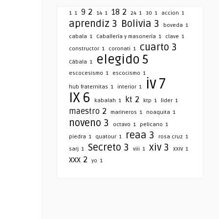
9
2
18
2
1
1
14
1
24
1
30
1
accion
1
aprendiz
3
Bolivia
3
boveda
1
cabala
1
Caballería y masonería
1
clave
1
cuarto
3
constructor
1
coronati
1
elegido
5
Cábala
1
escocesismo
1
escocismo
1
iv
7
hub fraternitas
1
interior
1
IX
6
kt
2
kabalah
1
ktp
1
lider
1
maestro
2
marineros
1
noaquita
1
noveno
3
octavo
1
pelicano
1
reaa
3
piedra
1
quatour
1
rosa cruz
1
Secreto
3
xiv
3
sarj
1
viii
1
XXIV
1
xxx
2
yo
1