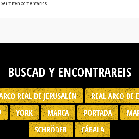
 permiten comentarios.
BUSCAD Y ENCONTRAREIS
ARCO REAL DE JERUSALÉN
REAL ARCO DE 
P
YORK
MARCA
PORTADA
MAR
SCHRÖDER
CÁBALA