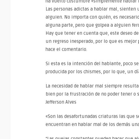
ha vuelto costumbre «simplemente hablar 
Las personas adictas a hablar mal, sienten
alguien. No importa con quién, es necesari
alguna parte, pero que golpea a alguien fe
Hay que tener en cuenta que, este deseo de
un regreso inesperado, por lo que es mejor 
hace el comentario.
Si esta es la intención del hablante, poco s
producida por los chismes, por lo que, un dí
La necesidad de hablar mal siempre resulta 
bien por la frustración de no poder tener o
Jefferson Alves
«Son las desafortunadas criaturas las que 
encuentran en hablar mal de los demás una
“Las quejas constantes pueden hacer que al