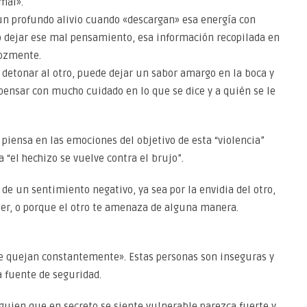
mal».
 un profundo alivio cuando «descargan» esa energía con
o dejar ese mal pensamiento, esa información recopilada en
rozmente.
 detonar al otro, puede dejar un sabor amargo en la boca y
pensar con mucho cuidado en lo que se dice y a quién se le
e piensa en las emociones del objetivo de esta “violencia”
a “el hechizo se vuelve contra el brujo”.
de un sentimiento negativo, ya sea por la envidia del otro,
 ser, o porque el otro te amenaza de alguna manera.
se quejan constantemente». Estas personas son inseguras y
 fuente de seguridad.
guien que en secreto se siente vulnerable parezca fuerte y