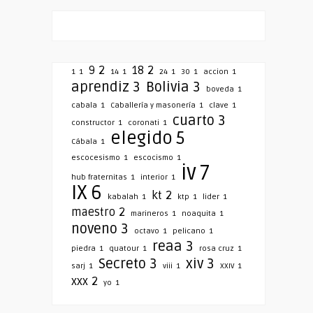
9
2
18
2
1
1
14
1
24
1
30
1
accion
1
aprendiz
3
Bolivia
3
boveda
1
cabala
1
Caballería y masonería
1
clave
1
cuarto
3
constructor
1
coronati
1
elegido
5
Cábala
1
escocesismo
1
escocismo
1
iv
7
hub fraternitas
1
interior
1
IX
6
kt
2
kabalah
1
ktp
1
lider
1
maestro
2
marineros
1
noaquita
1
noveno
3
octavo
1
pelicano
1
reaa
3
piedra
1
quatour
1
rosa cruz
1
Secreto
3
xiv
3
sarj
1
viii
1
XXIV
1
xxx
2
yo
1