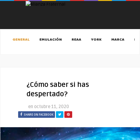
GENERAL
EMULACIÓN
REAA
YORK
MARCA
MA
¿Cómo saber si has
despertado?
en
octubre 11, 2020
SHARE ON FACEBOOK