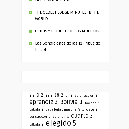
THE OLDEST LODGE MINUTES IN THE
WORLD
OSIRIS Y EL JUICIO DE LOS MUERTOS
Las Bendiciones de las 12 Tribus de
Israel
9
2
18
2
1
1
14
1
24
1
30
1
accion
1
aprendiz
3
Bolivia
3
boveda
1
cabala
1
Caballería y masonería
1
clave
1
cuarto
3
constructor
1
coronati
1
elegido
5
Cábala
1