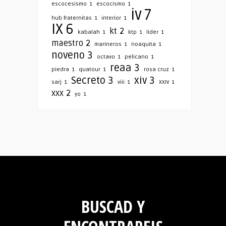
escocesismo
1
escocismo
1
iv
7
hub fraternitas
1
interior
1
IX
6
kt
2
kabalah
1
ktp
1
lider
1
maestro
2
marineros
1
noaquita
1
noveno
3
octavo
1
pelicano
1
reaa
3
piedra
1
quatour
1
rosa cruz
1
Secreto
3
xiv
3
sarj
1
viii
1
XXIV
1
xxx
2
yo
1
BUSCAD Y