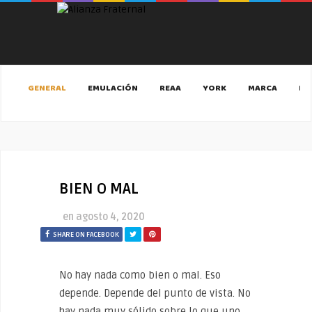
GENERAL
EMULACIÓN
REAA
YORK
MARCA
MA
BIEN O MAL
en
agosto 4, 2020
SHARE ON FACEBOOK
No hay nada como bien o mal. Eso
depende. Depende del punto de vista. No
hay nada muy sólido sobre lo que uno