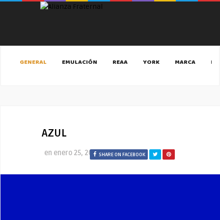
GENERAL
EMULACIÓN
REAA
YORK
MARCA
MA
AZUL
en
enero 25, 2021
SHARE ON FACEBOOK