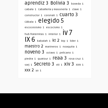
aprendiz
3
Bolivia
3
boveda
1
cabala
1
Caballería y masonería
1
clave
1
cuarto
3
constructor
1
coronati
1
elegido
5
Cábala
1
escocesismo
1
escocismo
1
iv
7
hub fraternitas
1
interior
1
IX
6
kt
2
kabalah
1
ktp
1
lider
1
maestro
2
marineros
1
noaquita
1
noveno
3
octavo
1
pelicano
1
reaa
3
piedra
1
quatour
1
rosa cruz
1
Secreto
3
xiv
3
sarj
1
viii
1
XXIV
1
xxx
2
yo
1